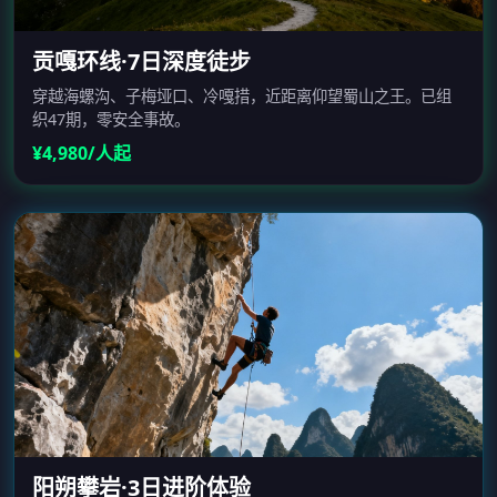
贡嘎环线·7日深度徒步
穿越海螺沟、子梅垭口、冷嘎措，近距离仰望蜀山之王。已组
织47期，零安全事故。
¥4,980/人起
阳朔攀岩·3日进阶体验