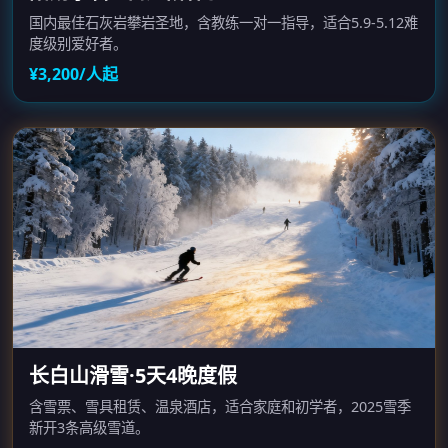
国内最佳石灰岩攀岩圣地，含教练一对一指导，适合5.9-5.12难
度级别爱好者。
¥3,200/人起
长白山滑雪·5天4晚度假
含雪票、雪具租赁、温泉酒店，适合家庭和初学者，2025雪季
新开3条高级雪道。